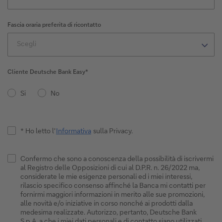
Fascia oraria preferita di ricontatto
Scegli
Cliente Deutsche Bank Easy*
Si
No
* Ho letto l'
Informativa
sulla Privacy.
Confermo che sono a conoscenza della possibilità di iscrivermi
al Registro delle Opposizioni di cui al D.P.R. n. 26/2022 ma,
considerate le mie esigenze personali ed i miei interessi,
rilascio specifico consenso affinché la Banca mi contatti per
fornirmi maggiori informazioni in merito alle sue promozioni,
alle novità e/o iniziative in corso nonché ai prodotti dalla
medesima realizzate. Autorizzo, pertanto, Deutsche Bank
S.p.A. a che i miei dati personali e di contatto siano utilizzati