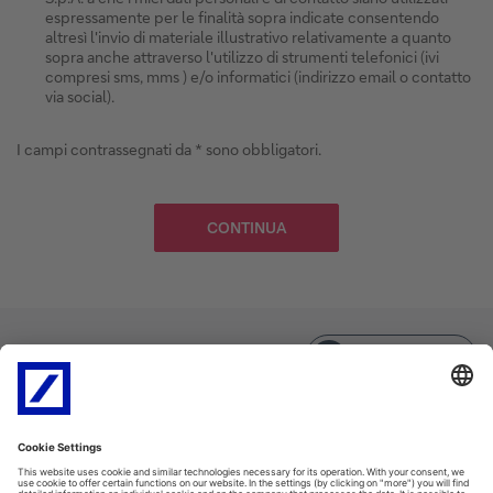
espressamente per le finalità sopra indicate consentendo
altresì l'invio di materiale illustrativo relativamente a quanto
sopra anche attraverso l'utilizzo di strumenti telefonici (ivi
compresi sms, mms ) e/o informatici (indirizzo email o contatto
via social).
I campi contrassegnati da * sono obbligatori.
Facebook
back to top
Disclaimer
Trasparenza Bancaria
Informativa assicurativa
PSD2
Policy Cookie